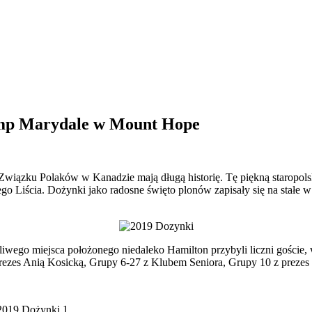
p Marydale w Mount Hope
ązku Polaków w Kanadzie mają długą historię. Tę piękną staropolską 
o Liścia. Dożynki jako radosne święto plonów zapisały się na stałe 
kliwego miejsca położonego niedaleko Hamilton przybyli liczni gośc
rezes Anią Kosicką, Grupy 6-27 z Klubem Seniora, Grupy 10 z prezes