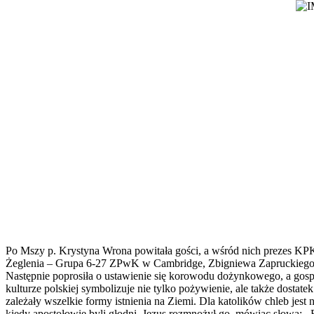
Po Mszy p. Krystyna Wrona powitała gości, a wśród nich prezes 
Żeglenia – Grupa 6-27 ZPwK w Cambridge, Zbigniewa Zapruckiego
Następnie poprosiła o ustawienie się korowodu dożynkowego, a gospod
kulturze polskiej symbolizuje nie tylko pożywienie, ale także dosta
zależały wszelkie formy istnienia na Ziemi. Dla katolików chleb jes
kiedy apostołowie byli głodni, Jezus rozmnożył go, mówiąc słowa: ,,B