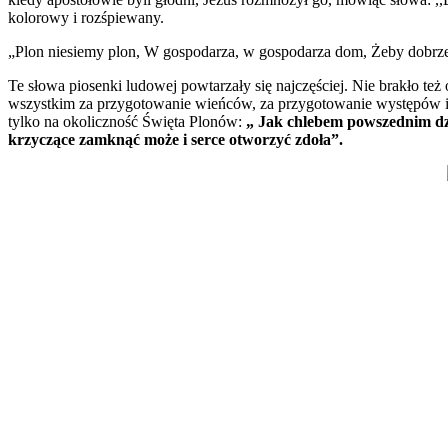
kolorowy i rozśpiewany.
„Plon niesiemy plon,
W gospodarza, w gospodarza dom, Żeby dobrze p
Te słowa piosenki ludowej powtarzały się najczęściej. Nie brakło t
wszystkim za przygotowanie wieńców, za przygotowanie występów i 
tylko na okoliczność Święta Plonów:
„ Jak chlebem powszednim dzi
krzyczące zamknąć może i serce otworzyć zdoła”.