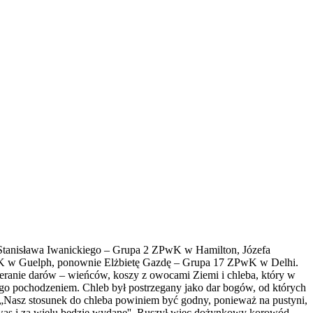
Stanisława Iwanickiego – Grupa 2 ZPwK w Hamilton, Józefa
K w Guelph, ponownie Elżbietę Gazdę – Grupa 17 ZPwK w Delhi.
bieranie darów – wieńców, koszy z owocami Ziemi i chleba, który
w
jego pochodzeniem. Chleb był postrzegany jako dar bogów, od których
r: „Nasz stosunek do chleba powiniem być godny, ponieważ na pustyni,
za was i za wielu będzie wydane''. Ruszył więc dożynkowy korowód,