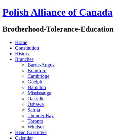
Polish Alliance of Canada
Brotherhood-Tolerance-Education
Home
Constitution
History
Branches
Barrie-Angus
Brantford
Cambridge
Guelph
Hamilton
Mississauga
Oakville
Oshawa
Sarnia
Thunder Bay
Toronto
Windsor
Head Executive
Calendar