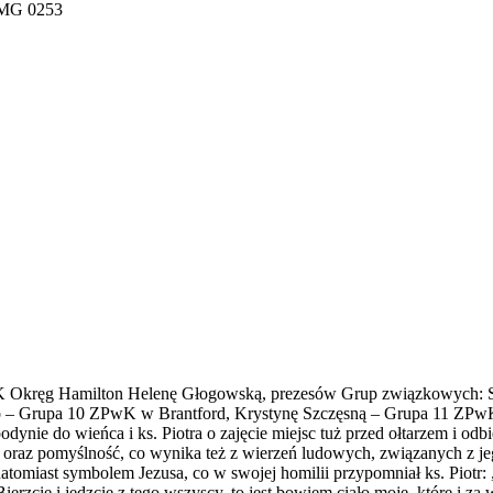
KPK Okręg Hamilton Helenę Głogowską, prezesów Grup związkowych: 
 – Grupa 10 ZPwK w Brantford, Krystynę Szczęsną – Grupa 11 ZPw
ynie do wieńca i ks. Piotra o zajęcie miejsc tuż przed ołtarzem i od
tek oraz pomyślność, co wynika też z wierzeń ludowych, związanych z 
t natomiast symbolem Jezusa, co w swojej homilii przypomniał ks. Piot
ierzcie i jedzcie z tego wszyscy, to jest bowiem ciało moje, które i 