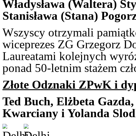
Władysława (Waltera) St
Stanisława (Stana) Pogorz
Wszyscy otrzymali pamiątko
wiceprezes ZG Grzegorz Do
Laureatami kolejnych wyróż
ponad 50-letnim stażem cz
Złote Odznaki ZPwK i dy
Ted Buch, Elżbeta Gazda,
Kwarciany i Yolanda Slod