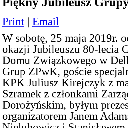
Piękny Jubileusz Grup
Print
|
Email
W sobotę, 25 maja 2019r. od
okazji Jubileuszu 80-leci
Domu Związkowego w Delhi 
Grup ZPwK, goście specjaln
KPK Juliusz Kirejczyk z m
Szramek z członkami Zarzą
Dorożyńskim, byłym preze
organizatorem Janem Adam
Nielubowicz i Stanisławem