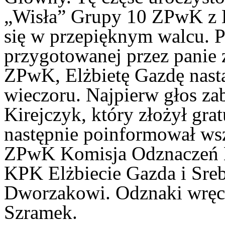
„Wisła” Grupy 10 ZPwK z B
się w przepięknym walcu. P
przygotowanej przez panie 
ZPwK, Elżbietę Gazdę nast
wieczoru. Najpierw głos za
Kirejczyk, który złożył grat
następnie poinformował ws
ZPwK Komisja Odznaczeń 
KPK Elżbiecie Gazda i Sr
Dworzakowi. Odznaki wręczy
Szramek.