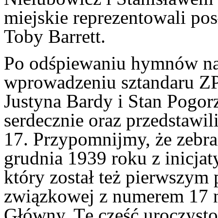
miejskie reprezentowali p
Toby Barrett.
Po odśpiewaniu hymnów na
wprowadzeniu sztandaru Z
Justyna Bardy i Stan Pogorz
serdecznie oraz przedstawil
17. Przypomnijmy, że zebran
grudnia 1939 roku z inicj
który został też pierwszym
związkowej z numerem 17 
Główny. Tę część uroczysto