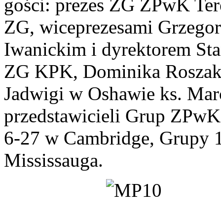
gości: prezes ZG ZPwK Ter
ZG, wiceprezesami Grzego
Iwanickim i dyrektorem St
ZG KPK, Dominika Roszaka,
Jadwigi w Oshawie ks. Marc
przedstawicieli Grup ZPwK
6-27 w Cambridge, Grupy 
Mississauga.