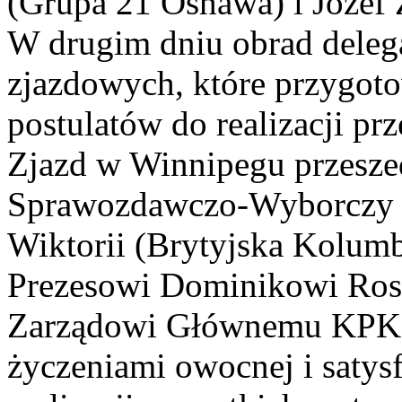
(Grupa 21 Oshawa) i Józef
W drugim dniu obrad deleg
zjazdowych, które przygot
postulatów do realizacji 
Zjazd w Winnipegu przeszed
Sprawozdawczo-Wyborczy od
Wiktorii (Brytyjska Kolumb
Prezesowi Dominikowi Ros
Zarządowi Głównemu KPK s
życzeniami owocnej i satysf