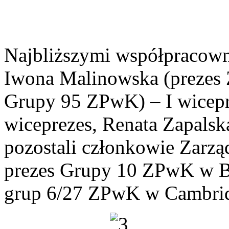
Najbliższymi współpracown
Iwona Malinowska (prezes
Grupy 95 ZPwK) – I wicepr
wiceprezes, Renata Zapalska
pozostali członkowie Zarzą
prezes Grupy 10 ZPwK w Br
grup 6/27 ZPwK w Cambri