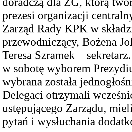
doradczą dla ZG, którą two
prezesi organizacji centra
Zarząd Rady KPK w składzi
przewodniczący, Bożena Jo
Teresa Szramek – sekretarz
w sobotę wyborem Prezydiu
wybrana została jednogłośn
Delegaci otrzymali wcześnie
ustępującego Zarządu, miel
pytań i wysłuchania dodatk