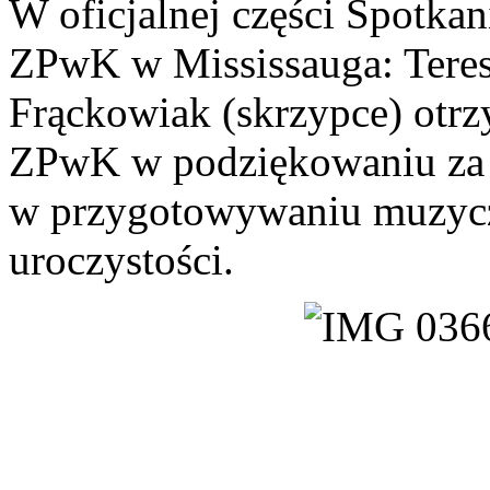
W oficjalnej części Spotka
ZPwK w Mississauga: Teres
Frąckowiak (skrzypce) otr
ZPwK w podziękowaniu za 
w przygotowywaniu muzycz
uroczystości.