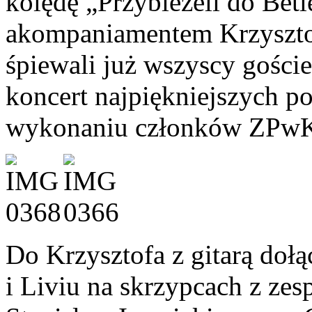
kolędę „Przybieżeli do Bet
akompaniamentem Krzyszto
śpiewali już wszyscy goście
koncert najpiękniejszych p
wykonaniu członków ZPw
Do Krzysztofa z gitarą dołą
i Liviu na skrzypcach z zes