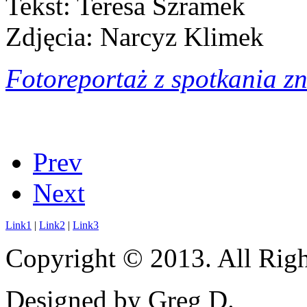
Tekst: Teresa Szramek
Zdjęcia: Narcyz Klimek
Fotoreportaż z spotkania zn
Prev
Next
Link1
|
Link2
|
Link3
Copyright © 2013. All Righ
Designed by Greg D.