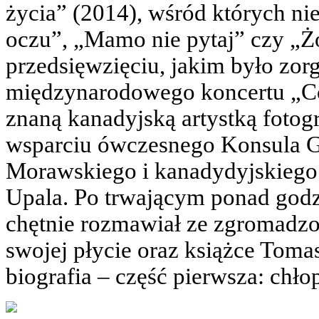
życia” (2014), wśród których n
oczu”, „Mamo nie pytaj” czy „
przedsięwzięciu, jakim było zo
międzynarodowego koncertu „Col
znaną kanadyjską artystką foto
wsparciu ówczesnego Konsula G
Morawskiego i kanadydyjskiego 
Upala. Po trwającym ponad god
chętnie rozmawiał ze zgromadzo
swojej płycie oraz książce To
biografia – część pierwsza: chłop