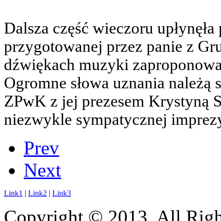
Dalsza część wieczoru upłynęła
przygotowanej przez panie z Gr
dźwiękach muzyki zaproponowa
Ogromne słowa uznania należą s
ZPwK z jej prezesem Krystyną Sz
niezwykle sympatycznej imprezy.
Prev
Next
Link1
|
Link2
|
Link3
Copyright © 2013. All Righ