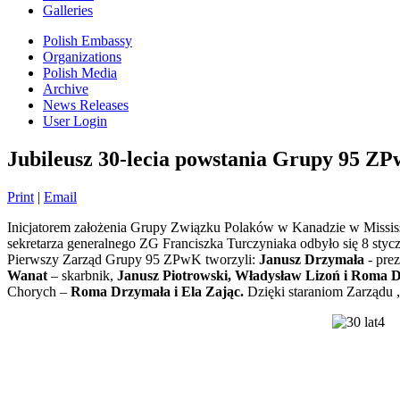
Galleries
Polish Embassy
Organizations
Polish Media
Archive
News Releases
User Login
Jubileusz 30-lecia powstania Grupy 95 Z
Print
|
Email
Inicjatorem założenia Grupy Związku Polaków w Kanadzie w Missis
sekretarza generalnego ZG Franciszka Turczyniaka odbyło się 8 styc
Pierwszy Zarząd Grupy 95 ZPwK tworzyli:
Janusz Drzymała
- pre
Wanat
– skarbnik,
Janusz Piotrowski, Władysław
Lizoń i Roma D
Chorych –
Roma Drzymała i Ela Zając.
Dzięki staraniom Zarządu 