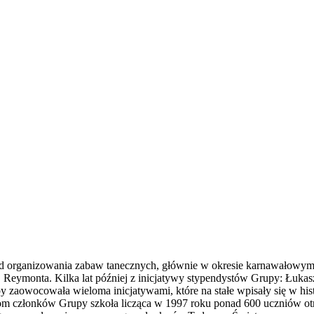
od organizowania zabaw tanecznych, głównie w okresie karnawałowym
 Reymonta. Kilka lat później z inicjatywy stypendystów Grupy: Łukasz
 zaowocowała wieloma inicjatywami, które na stałe wpisały się w histo
niom członków Grupy szkoła licząca w 1997 roku ponad 600 uczniów ot