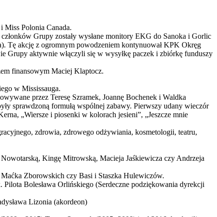
i Miss Polonia Canada.
lu członków Grupy zostały wysłane monitory EKG do Sanoka i Gorlic
azda). Tę akcję z ogromnym powodzeniem kontynuował KPK Okręg
 Grupy aktywnie włączyli się w wysyłkę paczek i zbiórkę funduszy
rzem finansowym Maciej Klaptocz.
iego w Mississauga.
pracowywane przez Teresę Szramek, Joannę Bochenek i Waldka
były sprawdzoną formułą wspólnej zabawy. Pierwszy udany wieczór
rna, „Wiersze i piosenki w kolorach jesieni”, „Jeszcze mnie
racyjnego, zdrowia, zdrowego odżywiania, kosmetologii, teatru,
ę Nowotarską, Kingę Mitrowską, Macieja Jaśkiewicza czy Andrzeja
 i Maćka Zborowskich czy Basi i Staszka Hulewiczów.
 Pilota Bolesława Orlińskiego (Serdeczne podziękowania dyrekcji
adysława Lizonia (akordeon)