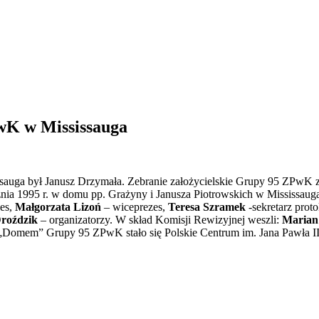
PwK w Mississauga
sauga był Janusz Drzymała. Zebranie założycielskie Grupy 95 ZPwK
znia 1995 r. w domu pp. Grażyny i Janusza Piotrowskich w Mississaug
zes,
Małgorzata Lizoń
– wiceprezes,
Teresa Szramek
-sekretarz prot
roździk
– organizatorzy. W skład Komisji Rewizyjnej weszli:
Marian 
„Domem” Grupy 95 ZPwK stało się Polskie Centrum im. Jana Pawła II