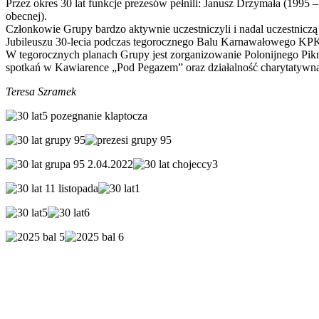
Przez okres 30 lat funkcje prezesów pełnili: Janusz Drzymała (199
obecnej).
Członkowie Grupy bardzo aktywnie uczestniczyli i nadal uczestniczą
Jubileuszu 30-lecia podczas tegorocznego Balu Karnawałowego KPK
W tegorocznych planach Grupy jest zorganizowanie Polonijnego Pik
spotkań w Kawiarence „Pod Pegazem” oraz działalność charytatywn
Teresa Szramek