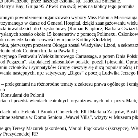
go prowadzonej przez naszego członka śp. Tadeusza Śmietanę.
 Barry’s Bay; Grupa 95 ZPwK ma swój wpis na tablicy tego pomnika
 ogromnym powodzeniem organizowało wybory Miss Polonia Mississauga 
 otrzymanego w darze od General Hospital, dzięki zaangażowaniu wie
z wózki inwalidzkich do Częstochowy (Roman Klaptocz, Barbara Gwi
ysłanych zostało około 15 kontenerów z pomocą Polimexu. Członkowie
jaka nawiedziła miejscowości w rejonie Kotliny Kłodzkiej.
roku, pierwszym prezesem Okręgu został Władysław Lizoń, a sekreta
wieniu obok Centrum im. Jana Pawła II.;
cyjnego Festiwalu Wielokulturowego Carrassaga, a potem Dnia Polsk
„Pod Pegazem”, skupiającej miłośników polskiej poezji i piosenki. O
u członków i sympatyków Grupy cieszyły się dużą popularnością i 
nia następnych, np.: satyryczny „Bigos” z poezją Ludwika Jerzego Ke
– prelegentami na różnorodne tematy z zakresu prawa ogólnego i emig
ych
 Konsulami d/s Polonii
rtach i przedstawieniach teatralnych organizowanych min. przez Mari
ściach min. Helenki i Bronka Chojeckich, Eli i Mariana Zająców, Basi
ścinne zebrania w Domu Seniora „Wawel Villa”, wizyty w Muzeum płk.
e grą Teresy Mazurek (akordeon), Marioli Frąckowiak (skrzypce), Wł
y Prezydenckiej RP.