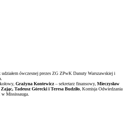
 z udziałem ówczesnej prezes ZG ZPwK Danuty Warszawskiej i
a.
okołowy,
Grażyna Kontewicz
– sekretarz finansowy,
Mieczysław
Zając, Tadeusz Górecki i Teresa Budziło
, Komisja Odwiedzania
 w Mississauga.