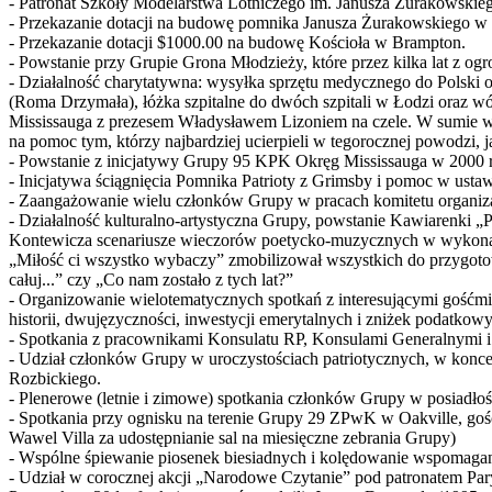
- Patronat Szkoły Modelarstwa Lotniczego im. Janusza Żurakowskie
- Przekazanie dotacji na budowę pomnika Janusza Żurakowskiego w
- Przekazanie dotacji $1000.00 na budowę Kościoła w Brampton.
- Powstanie przy Grupie Grona Młodzieży, które przez kilka lat z
- Działalność charytatywna: wysyłka sprzętu medycznego do Polski
(Roma Drzymała), łóżka szpitalne do dwóch szpitali w Łodzi ora
Mississauga z prezesem Władysławem Lizoniem na czele. W sumie w
na pomoc tym, którzy najbardziej ucierpieli w tegorocznej powodzi, 
- Powstanie z inicjatywy Grupy 95 KPK Okręg Mississauga w 2000 
- Inicjatywa ściągnięcia Pomnika Patrioty z Grimsby i pomoc w usta
- Zaangażowanie wielu członków Grupy w pracach komitetu organiza
- Działalność kulturalno-artystyczna Grupy, powstanie Kawiarenki 
Kontewicza scenariusze wieczorów poetycko-muzycznych w wykonani
„Miłość ci wszystko wybaczy” zmobilizował wszystkich do przygotowa
całuj...” czy „Co nam zostało z tych lat?”
- Organizowanie wielotematycznych spotkań z interesującymi gośćmi 
historii, dwujęzyczności, inwestycji emerytalnych i zniżek podatkow
- Spotkania z pracownikami Konsulatu RP, Konsulami Generalnymi i
- Udział członków Grupy w uroczystościach patriotycznych, w konce
Rozbickiego.
- Plenerowe (letnie i zimowe) spotkania członków Grupy w posiadło
- Spotkania przy ognisku na terenie Grupy 29 ZPwK w Oakville, go
Wawel Villa za udostępnianie sal na miesięczne zebrania Grupy)
- Wspólne śpiewanie piosenek biesiadnych i kolędowanie wspomagan
- Udział w corocznej akcji „Narodowe Czytanie” pod patronatem Par