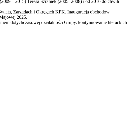
(2009 – 2015) Teresa Szramek (2005 -2008) i od 2016 do chwili
ii Świata, Zarządach i Okręgach KPK. Inauguracja obchodów
-Majowej 2025.
iem dotychczasowej działalności Grupy, kontynuowanie literackich