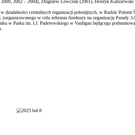
5 – 2000, 2002 – 2004), Zbigniew Lewczuk (2001), Henryk Kaliszewski 
 w działalności centralnych organizacji polonijnych, w Radzie Polon
 zorganizowanego w celu zebrania funduszy na organizację Parady 3
niku w Parku im. I.J. Paderewskiego w Vauhgan będącego podsumowan
a.