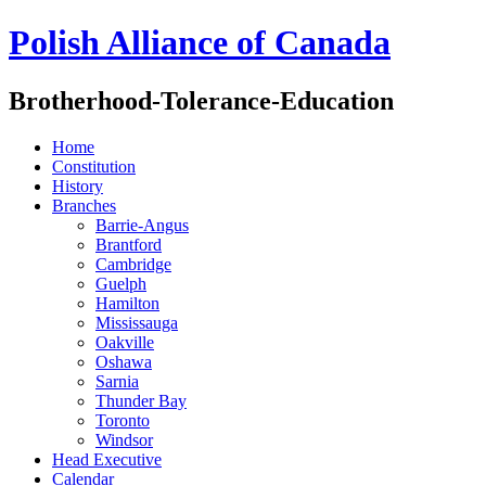
Polish Alliance of Canada
Brotherhood-Tolerance-Education
Home
Constitution
History
Branches
Barrie-Angus
Brantford
Cambridge
Guelph
Hamilton
Mississauga
Oakville
Oshawa
Sarnia
Thunder Bay
Toronto
Windsor
Head Executive
Calendar