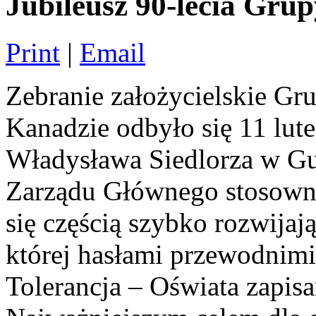
Jubileusz 90-lecia Gr
Print
|
Email
Zebranie założycielskie G
Kanadzie odbyło się 11 lu
Władysława Siedlorza w Gu
Zarządu Głównego stosowny 
się częścią szybko rozwijają
której hasłami przewodnimi
Tolerancja – Oświata zapis