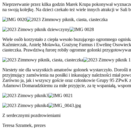
Nieprzerwanie przez kilka godzin Marek Krupa pokonywał wyznaczoną
na swoją kolejkę. Na dzieci czekało też wiele innych atrakcji w Sa
Wiele osób korzystało z ciepła wesoło buzującego ogromnego ognisk
Kaźmierczak, Anielę Molawka, Grażynę Farmus i Ewelinę Osowiecką. Of
ciasteczka. Prawdziwą furorę robiły ogromne golonki przygotowywane 
Niestety nie dla wszystkich amatorów golonek wystarczyło. Dorośli
przyjmujący zamówienia na posiłki i inkasujący należności miał po
Zarówno ja, jak i wszyscy goście oraz członkowie Grupy 95 ZPwK z M
Adamowi Domaradzkiemu za miłe przyjęcie, za tę wspaniałą, wspomn
Z serdecznymi pozdrowieniami
Teresa Szramek, prezes