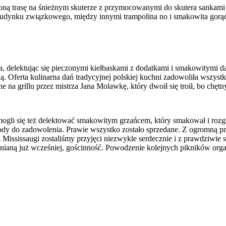
 trasę na śnieżnym skuterze z przymocowanymi do skutera sankami z 
li budynku związkowego, między innymi trampolina no i smakowita gor
a, delektując się pieczonymi kiełbaskami z dodatkami i smakowitymi 
erta kulinarna dań tradycyjnej polskiej kuchni zadowoliła wszystkich
na grillu przez mistrza Jana Molawkę, który dwoił się troił, bo chętn
 mogli się też delektować smakowitym grzańcem, który smakował i ro
wody do zadowolenia. Prawie wszystko zostało sprzedane. Z ogromną p
ississaugi zostaliśmy przyjęci niezwykle serdecznie i z prawdziwie 
ianą już wcześniej, gościnność. Powodzenie kolejnych pikników orga