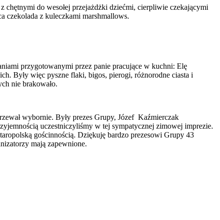
chętnymi do wesołej przejażdżki dziećmi, cierpliwie czekającymi
ąca czekolada z kuleczkami marshmallows.
daniami przygotowanymi przez panie pracujące w kuchni: Elę
. Były więc pyszne flaki, bigos, pierogi, różnorodne ciasta i
ych nie brakowało.
zgrzewał wybornie. Były prezes Grupy, Józef Kaźmierczak
rzyjemnością uczestniczyliśmy w tej sympatycznej zimowej imprezie.
staropolską gościnnością. Dziękuję bardzo prezesowi Grupy 43
nizatorzy mają zapewnione.