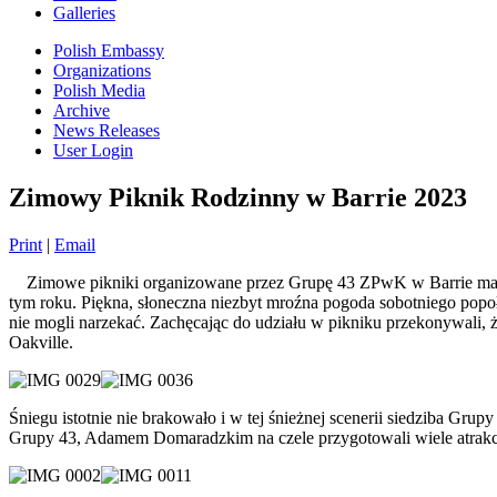
Galleries
Polish Embassy
Organizations
Polish Media
Archive
News Releases
User Login
Zimowy Piknik Rodzinny w Barrie 2023
Print
|
Email
Zimowe pikniki organizowane przez Grupę 43 ZPwK w Barrie mają ju
tym roku. Piękna, słoneczna niezbyt mroźna pogoda sobotniego popoł
nie mogli narzekać. Zachęcając do udziału w pikniku przekonywali, 
Oakville.
Śniegu istotnie nie brakowało i w tej śnieżnej scenerii siedziba G
Grupy 43, Adamem Domaradzkim na czele przygotowali wiele atrakcji 