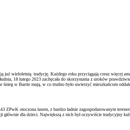
ż wieloletnią tradycję. Każdego roku przyciągają coraz więcej amato
udnia, 18 lutego 2023 zachęcała do skorzystania z uroków prawdziwie
że śnieg w Barrie mają, w co trudno było uwierzyć mieszkańcom oddalo
rupy 43 ZPwK otoczona lasem, z bardzo ładnie zagospodarowanym terene
głównie dla dzieci. Największą z nich był oczywiście tradycyjny kul