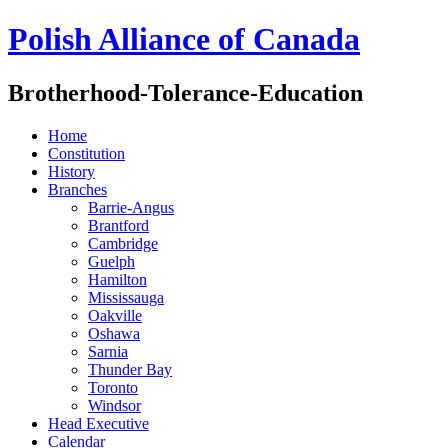
Polish Alliance of Canada
Brotherhood-Tolerance-Education
Home
Constitution
History
Branches
Barrie-Angus
Brantford
Cambridge
Guelph
Hamilton
Mississauga
Oakville
Oshawa
Sarnia
Thunder Bay
Toronto
Windsor
Head Executive
Calendar