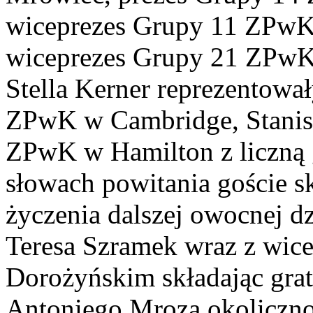
wiceprezes Grupy 11 ZPwK
wiceprezes Grupy 21 ZPwK
Stella Kerner reprezentow
ZPwK w Cambridge, Stanisł
ZPwK w Hamilton z liczną 
słowach powitania goście skł
życzenia dalszej owocnej dz
Teresa Szramek wraz z wic
Dorożyńskim składając gratu
Antoniego Mroza okolicznoś