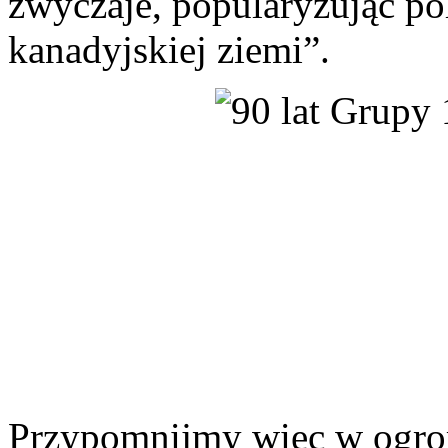
zwyczaje, popularyzując pol
kanadyjskiej ziemi”.
Przypomnijmy więc w ogrom