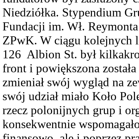
Niedziółka. Stypendium Gru
Fundacji im. Wł. Reymonta
ZPwK. W ciągu kolejnych l
126 Albion St. był kilkak
front i powiększona został
zmieniał swój wygląd na ze
swój udział miało Koło Pole
rzecz polonijnych grup i or
konsekwentnie wspomagało
finansowo, ale i poprzez pr