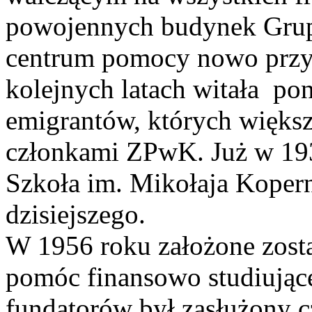
powojennych budynek Grupy
centrum pomocy nowo prz
kolejnych latach witała po
emigrantów, których większ
członkami ZPwK. Już w 193
Szkoła im. Mikołaja Koperni
dzisiejszego.
W 1956 roku założone zost
pomóc finansowo studiując
fundatorów był zasłużony c