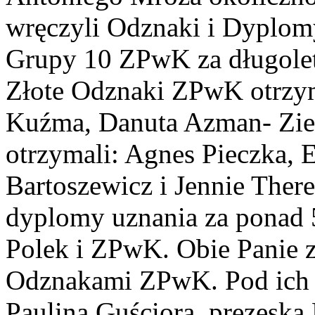
wręczyli Odznaki i Dyplo
Grupy 10 ZPwK za długole
Złote Odznaki ZPwK otrzym
Kuźma, Danuta Azman- Zie
otrzymali: Agnes Pieczka, 
Bartoszewicz i Jennie Ther
dyplomy uznania za ponad 5
Polek i ZPwK. Obie Panie z
Odznakami ZPwK. Pod ich 
Paulina Guściora, prezesk