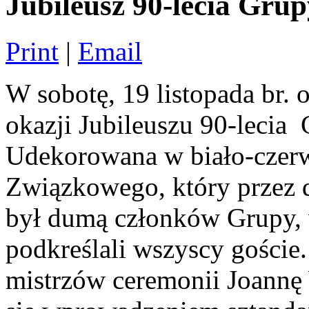
Jubileusz 90-lecia Gr
Print
|
Email
W sobotę, 19 listopada br. 
okazji Jubileuszu 90-leci
Udekorowana w biało-czer
Związkowego, który przez d
był dumą członków Grupy, 
podkreślali wszyscy goście
mistrzów ceremonii Joannę 