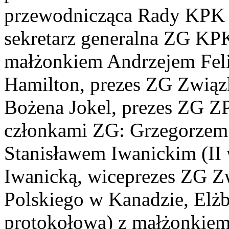
przewodnicząca Rady KPK –
sekretarz generalna ZG KPK
małżonkiem Andrzejem Fel
Hamilton, prezes ZG Zwią
Bożena Jokel, prezes ZG Z
członkami ZG: Grzegorzem 
Stanisławem Iwanickim (II
Iwanicką, wiceprezes ZG Z
Polskiego w Kanadzie, Elżbi
protokołowa) z małżonki