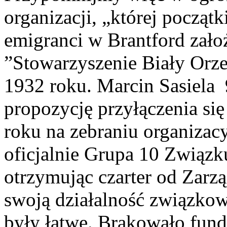
organizacji, „której początk
emigranci w Brantford zało
”Stowarzyszenie Biały Orzeł
1932 roku. Marcin Sasiela 9
propozycję przyłączenia si
roku na zebraniu organizac
oficjalnie Grupa 10 Związ
otrzymując czarter od Zar
swoją działalność związkową
były łatwe. Brakowało fun