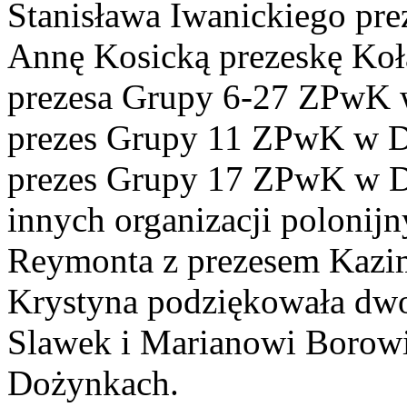
Stanisława Iwanickiego pr
Annę Kosicką prezeskę Koła
prezesa Grupy 6-27 ZPwK 
prezes Grupy 11 ZPwK w De
prezes Grupy 17 ZPwK w Del
innych organizacji polonij
Reymonta z prezesem Kazim
Krystyna podziękowała dwo
Slawek i Marianowi Borowic
Dożynkach.