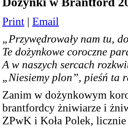
Dożynki w Brantford 2
Print
|
Email
„Przywędrowały nam tu, d
Te dożynkowe coroczne par
A w naszych sercach rozkwi
„Niesiemy plon”, pieśń ta 
Zanim w dożynkowym korow
brantfordcy żniwiarze i żn
ZPwK i Koła Polek, liczni